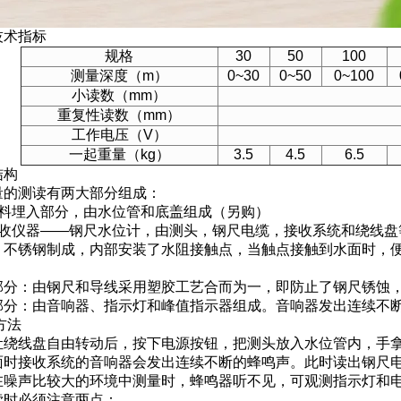
技术指标
规格
30
50
100
测量深度（m）
0~30
0~50
0~100
小读数（mm）
重复性读数（mm）
工作电压（V）
一起重量（kg）
3.5
4.5
6.5
结构
化量的测读有两大部分组成：
材料埋入部分，由水位管和底盖组成（另购）
接收仪器——钢尺水位计，由测头，钢尺电缆，接收系统和绕线盘
：不锈钢制成，内部安装了水阻接触点，当触点接触到水面时，
部分：由钢尺和导线采用塑胶工艺合而为一，即防止了钢尺锈蚀
部分：由音响器、指示灯和峰值指示器组成。音响器发出连续不
方法
让绕线盘自由转动后，按下电源按钮，把测头放入水位管内，手
面时接收系统的音响器会发出连续不断的蜂鸣声。此时读出钢尺
在噪声比较大的环境中测量时，蜂鸣器听不见，可观测指示灯和
读时必须注意两点：