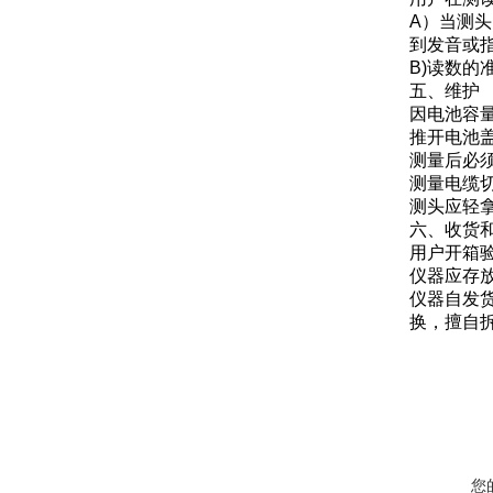
A）当测
到发音或
B)读数
五、维护
因电池容
推开电池
测量后必
测量电缆
测头应轻
六、收货
用户开箱
仪器应存放
仪器自发
换，擅自
您