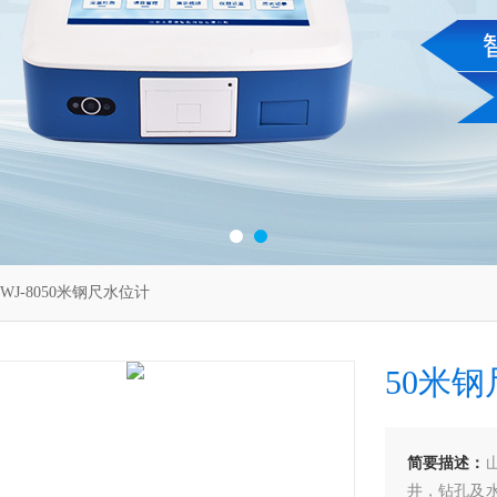
SWJ-8050米钢尺水位计
50米
简要描述：
井，钻孔及