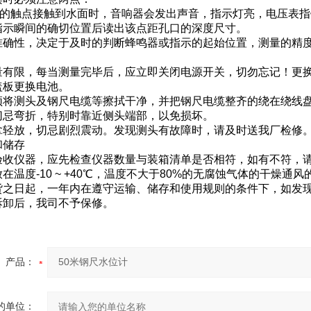
头的触点接触到水面时，音响器会发出声音，指示灯亮，电压表
指示瞬间的确切位置后读出该点距孔口的深度尺寸。
的准确性，决定于及时的判断蜂鸣器或指示的起始位置，测量的精
量有限，每当测量完毕后，应立即关闭电源开关，切勿忘记！更换电
盖板更换电池。
须将测头及钢尺电缆等擦拭干净，并把钢尺电缆整齐的绕在绕线
切忌弯折，特别时靠近侧头端部，以免损坏。
拿轻放，切忌剧烈震动。发现测头有故障时，请及时送我厂检修
和储存
验收仪器，应先检查仪器数量与装箱清单是否相符，如有不符，
在温度-10 ~ +40℃，温度不大于80%的无腐蚀气体的干燥通
货之日起，一年内在遵守运输、储存和使用规则的条件下，如发
拆卸后，我司不予保修。
产品：
的单位：