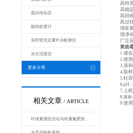
高特异性
高稳定性：
蛋白纯化仪
高回收率：
高过柱效
旋转粘度计
强富集能
强净化能
实时荧光定量PCR检测仪
广泛应
黄曲
1.请在
水分活度仪
2.使用前
3.亲和
更多分类
4.取样
5.柱容
6.pH：
7.上机
8.
黄曲
相关文章
/ ARTICLE
9.使用
叶绿素测定仪在马铃薯氮肥管理研究中的应用
水产品快检系统