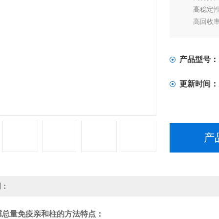
高稳定性：R
高回收率：添
产品型号：
更新时间：
产
明：
霉总量免疫亲和柱
的
方法特点：