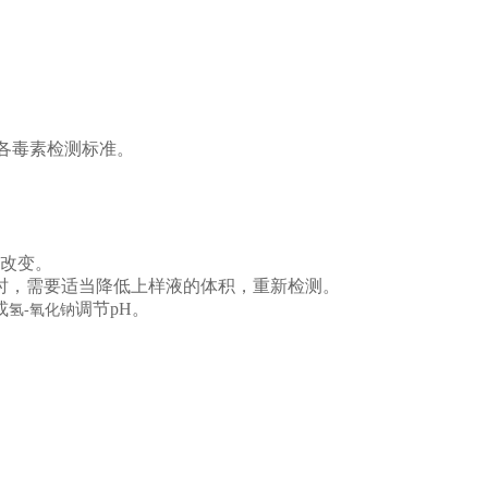
中各毒素检测标准。
改变。
量时，需要适当降低上样液的体积，重新检测。
或
调节pH。
氢-氧化钠
。