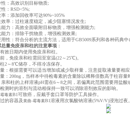
：高效识别目标物质;
RSD<5%;
添加回收率可达90%~105%
率：过柱速度稳定，减少阻塞情况发生;
力：高效全面吸附目标物质，增强检测能力;
力：排除干扰物质，增强检测效果;
用性：符合
分析的主流方法，适用于GB5009系列和各种药典
霉总量免疫亲和柱
的
注意事项
：
有效日期内使用免疫亲和柱。
，免疫亲和柱需回至室温(22～25℃)。
柱2～8℃储存，不得冷冻保存。
量：根据需要可以适当增加或减少取样量，注意提取液量要相应
量：200ng，当样本中待检毒素的含量除以稀释倍数高于柱容
亲和柱的上样溶液pH需在6～8之间，若偏离此范围需要用盐酸
检测时的溶剂与流动相保持一致可以消除溶剂效应的影响。
B1可致癌，应戴手套口罩等防护工具操作。
-霉毒素
过的容器及
B1溶液
用次氯酸钠溶液(5%V/V)浸泡过夜
黄曲-霉毒素