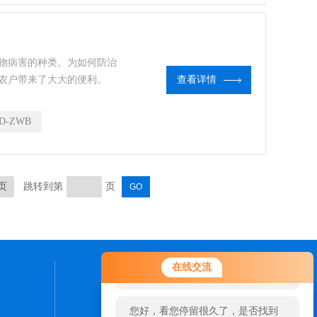
物病害的种类。为如何防治
农户带来了大大的便利。
查看详情
D-ZWB
页
跳转到第
页
您好！欢迎前来咨询，很高兴为您
在线交流
服务，请问您要咨询什么问题呢？
联系我们
您好，看您停留很久了，是否找到
24小时热线：