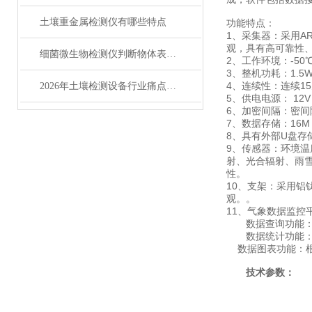
土壤重金属检测仪有哪些特点
功能特点：
1、采集器：采用A
观，具有高可靠性
细菌微生物检测仪判断物体表面清洁度
2、工作环境：-50℃
3、整机功耗：1.5
4、连续性：连续1
2026年土壤检测设备行业痛点解析及莱恩德解决方案
5、供电电源： 12V
6、加密间隔：密间
7、数据存储：16M
8、具有外部U盘存
9、传感器：环境
射、光合辐射、雨
性。
10、支架：采用铝
观。。
11、气象数据监控
数据查询功能：支
数据统计功能：支
数据图表功能：根
技术参数：