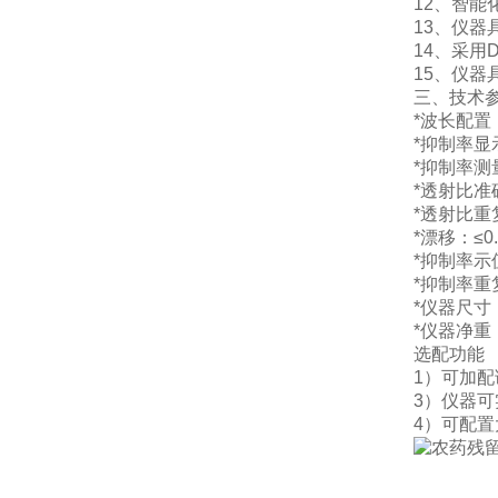
12、智
13、仪
14、采用
15、仪
三、技术
*波长配置
*抑制率显
*抑制率测
*透射比准
*透射比重
*漂移：≤0.
*抑制率示
*抑制率重
*仪器尺寸；
*仪器净重：
选配功能
1）可加
3）仪器
4）可配