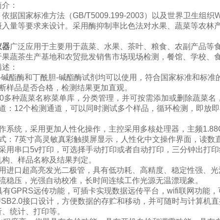
简介：
依据国家标准方法（GB/T5009.199-2003）以及世界卫生
照摄入量等要求来设计。采用酶抑制率比色法对水果、蔬菜等农林
仪器
广泛应用于主要用于蔬菜、水果、茶叶、粮食、农副产品等
于果蔬茶生产基地和农贸批发销售市场现场检测，餐馆、学校、
描述：
胆-碱酯酶和丁酰胆-碱酯酶试剂均可以使用，符合国家标准和标
判断样品是否合格，检测结果更加直观。
100多种蔬菜名称菜单库，分类管理，并可按需添加或删除蔬菜
通道：12个检测通道，可以同时测试多个样品，循环检测，即放
作系统，采用更加人性化操作，主控采用多核处理器，主频1.8
方式：7英寸高灵敏真彩触摸屏显示，人性化中文操作界面，读数
机采用串口5v打印，可选择手动打印或者自动打印，三分钟出打
机构、样品名称及结果判定。
采用进口超高亮发光二极管，具有低功耗、高精度、稳定性强、
恒流稳压，光强自动校准，长时间连续工作光源无温漂现象。
具有GPRS远传功能，可插卡实现数据远传平台，wifi联网功
USB2.0接口设计，方便数据的存贮和移动，并可随时与计算
析、统计、打印等。