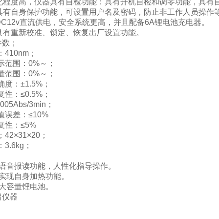
能化程度高，仪器具有自检功能：具有开机自检和调零功能，具有
器具有自身保护功能，可设置用户名及密码，防止非工作人员操作
DC12v直流供电，安全系统更高，并且配备6A锂电池充电器。
器具有重新校准、锁定、恢复出厂设置功能。
参数；
：410nm；
示范围：0%～；
量范围：0%～；
确度：±1.5%；
复性：≤0.5%；
005Abs/3min；
值误差：≤10%
复性：≤5%
42×31×20；
3.6kg；
配语音报读功能，人性化指导操作。
可实现自身加热功能。
置大容量锂电池。