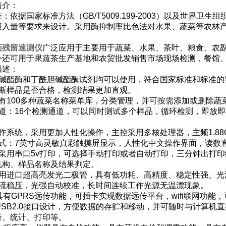
简介：
依据国家标准方法（GB/T5009.199-2003）以及世界卫
照摄入量等要求来设计。采用酶抑制率比色法对水果、蔬菜等农林
药残留速测仪
广泛应用于主要用于蔬菜、水果、茶叶、粮食、农
外还可用于果蔬茶生产基地和农贸批发销售市场现场检测，餐馆
描述：
胆碱酯酶和丁酰胆碱酯酶试剂均可以使用，符合国家标准和标准
判断样品是否合格，检测结果更加直观。
具有100多种蔬菜名称菜单库，分类管理，并可按需添加或删除
通道：16个检测通道，可以同时测试多个样品，循环检测，即放
作系统，采用更加人性化操作，主控采用多核处理器，主频1.88
方式：7英寸高灵敏真彩触摸屏显示，人性化中文操作界面，读数
机采用串口5v打印，可选择手动打印或者自动打印，三分钟出打
机构、样品名称及结果判定。
采用进口超高亮发光二极管，具有低功耗、高精度、稳定性强、
恒流稳压，光强自动校准，长时间连续工作光源无温漂现象。
具有GPRS远传功能，可插卡实现数据远传平台，wifi联网功
USB2.0接口设计，方便数据的存贮和移动，并可随时与计算
析、统计、打印等。