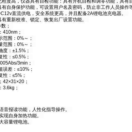
能化程度高，仪器具有自检功能：具有开机自检和调零功能，具有
器具有自身保护功能，可设置用户名及密码，防止非工作人员操作
DC12v直流供电，安全系统更高，并且配备2A锂电池充电器。
器具有重新校准、锁定、恢复出厂设置功能。
参数；
：410nm；
示范围：0%～；
量范围：0%～；
确度：±1.5%；
复性：≤0.5%；
005Abs/3min；
值误差：≤10%
；
复性：≤5%
；
42×31×20
；
3.6kg
；
配语音报读功能，人性化指导操作。
可实现自身加热功能。
置大容量锂电池。