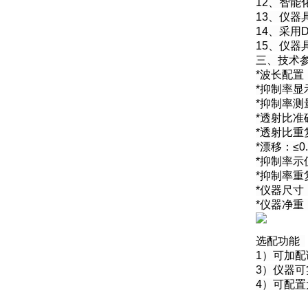
12、智
13、仪
14、采用
15、仪
三、技术
*波长配置
*抑制率显
*抑制率测
*透射比准
*透射比重
*漂移：≤0.
*抑制率示
*抑制率重
*仪器尺寸；
*仪器净重：
选配功能
1）可加
3）仪器
4）可配