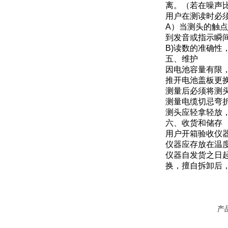
离。（若在噪声
用户在测读时必
A）当测头的触
到发音或指示瞬
B)读数的准确
五、维护
因电池容量有限，
推开电池盖板更
测量后必须将测
测量电缆切忌弯
测头应轻拿轻放
六、收货和储存
用户开箱验收仪
仪器应存放在温度
仪器自发货之日
换，擅自拆卸后
产