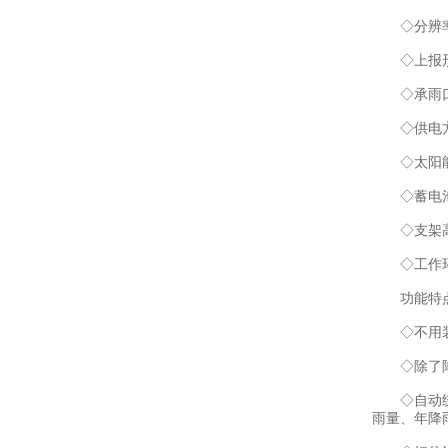
◇分辨率：
◇上报形
◇承雨口径
◇供电方式
◇太阳能功
◇蓄电池参数
◇支架高度
◇工作环境
功能特
◇不用装任
◇除了降雨
◇自动统计
雨量、年降