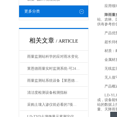
应用领
更多分类
降雨量
站、农林、
供有参考价
产品优
相关文章
/ ARTICLE
超长待机
‍材质‍：
雨量监测站科学的应对雨水变化
金属‍材质
莱恩德雨量实时监测系统-可24小时检测降雨量
无线监测
无人值守：
雨量监测站系统设备【莱恩德LD-YLJC】
产品概
清洁度检测设备检测指标
LD-YL
成，设备能
采购土壤入渗仪前必看的7项检查清单
站的数据上
量、天降雨
LD-TYD土壤微量元素测定仪特点