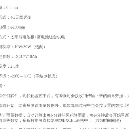
0.2mm
式：4G无线远传
：φ200mm
：太阳能电池板+蓄电池组合供电
率：10W/30W（选配）
：DC3.7V10Ah
：2.3米
：-20℃～80℃（不结冰状态）
点：
何软件，现代化监控平台，有降雨时会接收到传输上来的雨量数据，无
开始、结束后发送雨量数据外，单次降雨过程中也会按设置的数据上
雨量数据，自动计算出每N分钟的累积降雨量，每N分钟后会开始重新
雨量等数据，多条数据可直接复制到EXCEL表格中；（N为时间间隔）