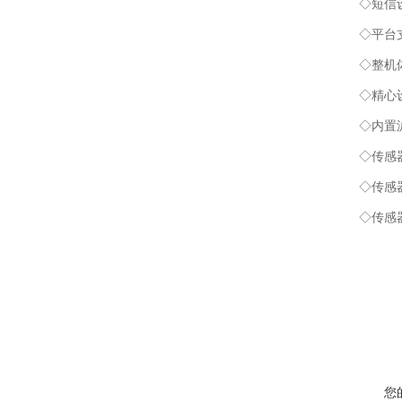
◇短信设置
◇平台支持
◇整机体积
◇精心设计
◇内置滤
◇传感器外
◇传感器的
◇传感器的
您