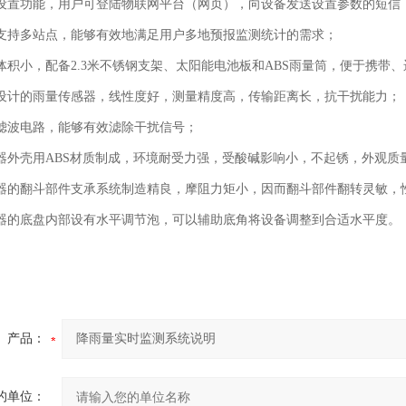
功能，用户可登陆物联网平台（网页），向设备发送设置参数的短信，
多站点，能够有效地满足用户多地预报监测统计的需求；
小，配备2.3米不锈钢支架、太阳能电池板和ABS雨量筒，便于携带、
的雨量传感器，线性度好，测量精度高，传输距离长，抗干扰能力；
波电路，能够有效滤除干扰信号；
壳用ABS材质制成，环境耐受力强，受酸碱影响小，不起锈，外观质
翻斗部件支承系统制造精良，摩阻力矩小，因而翻斗部件翻转灵敏，
底盘内部设有水平调节泡，可以辅助底角将设备调整到合适水平度。
产品：
的单位：