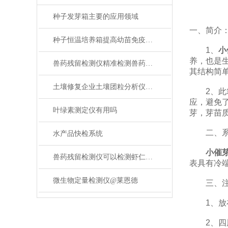
种子发芽箱主要的应用领域
一、简介
种子恒温培养箱提高幼苗免疫能力
1、
小
养，也是
兽药残留检测仪精准检测兽药残留守护餐桌安全
其结构简
土壤修复企业土壤团粒分析仪怎么选型?2026年主流厂家推荐
2、此箱
应，避免
叶绿素测定仪有用吗
芽，芽苗
二、系
水产品快检系统
小催
兽药残留检测仪可以检测虾仁中磷酸盐超标问题吗？
表具有冷
微生物定量检测仪@莱恩德
三、注
1、放在
2、四周