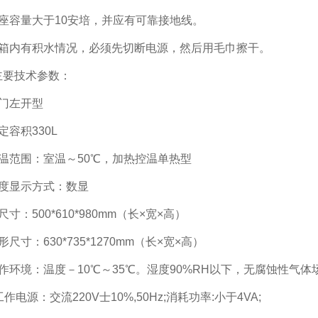
容量大于10安培，并应有可靠接地线。
内有积水情况，必须先切断电源，然后用毛巾擦干。
要技术参数：
门左开型
容积330L
范围：室温～50℃，加热控温单热型
显示方式：数显
：500*610*980mm（长×宽×高）
寸：630*735*1270mm（长×宽×高）
境：温度－10℃～35℃。湿度90%RH以下，无腐蚀性气体
电源：交流220V士10%,50Hz;消耗功率:小于4VA;