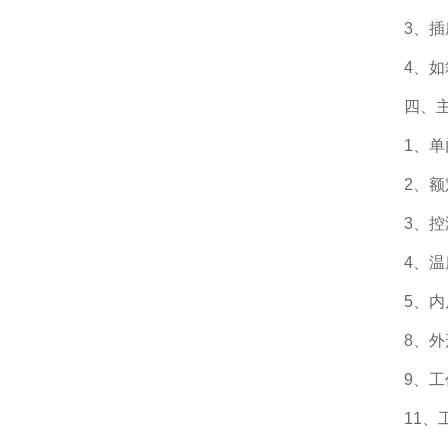
3、插座
4、如箱
四、主
1、单
2、额定
3、控温
4、温度
5、内尺寸
8、外形尺
9、工作环
11、工作