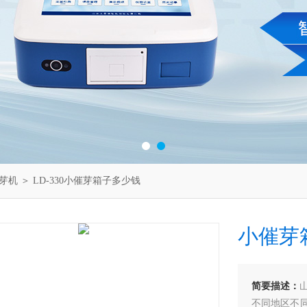
芽机
＞ LD-330小催芽箱子多少钱
小催芽
简要描述：
不同地区不