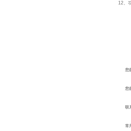
12、功率
您
您
联
常