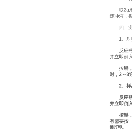
取2g果蔬
缓冲液，振
四、测
1、对
反应瓶中加
并立即倒
按
键
时，2～8
2、样
反应瓶中加
并立即倒
按
键
有需要按
键打印。