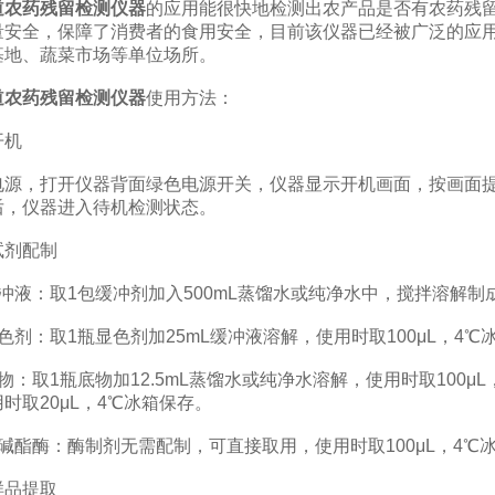
道农药残留检测仪器
的应用能很快地检测出农产品是否有农药残
量安全，保障了消费者的食用安全，目前该仪器已经被广泛的应
基地、蔬菜市场等单位场所。
道农药残留检测仪器
使用方法：
机
，打开仪器背面绿色电源开关，仪器显示开机画面，按画面提示
后，仪器进入待机检测状态。
剂配制
：取1包缓冲剂加入500mL蒸馏水或纯净水中，搅拌溶解制成磷
：取1瓶显色剂加25mL缓冲液溶解，使用时取100μL，4℃
取1瓶底物加12.5mL蒸馏水或纯净水溶解，使用时取100μL
时取20μL，4℃冰箱保存。
酯酶：酶制剂无需配制，可直接取用，使用时取100μL，4℃
品提取