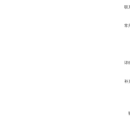
联
常
详
补