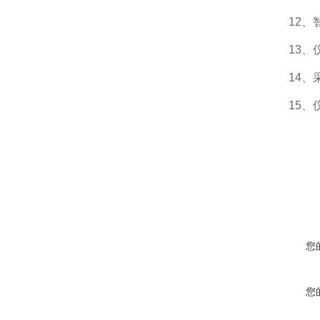
12、智
13、仪
14、采
15、仪
您
您