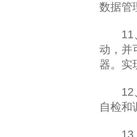
数据管
11、
动，并
器。实
12、
自检和
13、