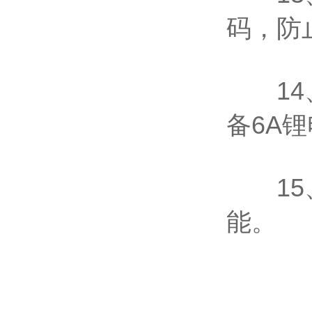
码，防
14、
备6A
15、
能。