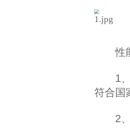
性能
1、乙
符合国
2、自