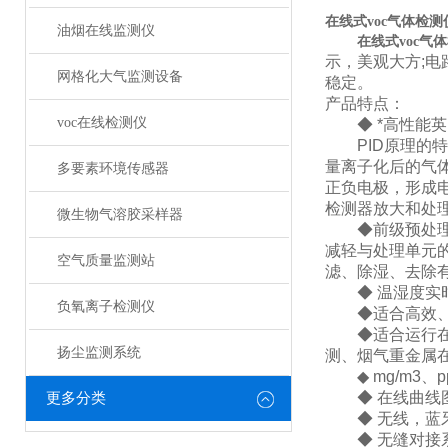
在线式voc气体检测
油烟在线监测仪
在线式voc气
示，美观大方;电
网格化大气监测设备
稳定。
产品特点：
voc在线检测仪
◆ *高性能英国
PID原理的特点
量离子化后的气
多要素环境传感器
正负电极，形成
检测器放大和处
微生物气溶胶采样器
◆前级预处理单
减轻与处理单元
空气质量监测站
滤、除湿、去除
◆ 温湿度实时
负氧离子检测仪
◆适合高效、快
◆适合运行在高
扬尘监测系统
测、烟气重金属在
◆ mg/m3、p
◆ 在线曲线图
更多分类
◆ 无线，蓝牙，
◆ 无缝对接系