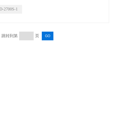
 总悬浮颗粒物 (TSP)
D-2700S-1
C的采样提供的一套整体解决方案
页 跳转到第
页