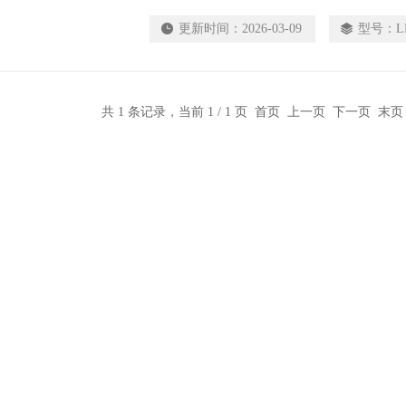
我公司针对环境空气及烟气中各种有毒有害气体 、
更新时间：
2026-03-09
型号：
L
、 可吸入微粒 (PM10、 PM2. 5) 、VO
， 该仪
共 1 条记录，当前 1 / 1 页 首页 上一页 下一页 末