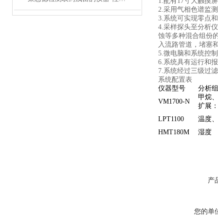
1.配有17寸大触
2.采用气相色谱监
3.系统可实现零点
4.采样探头至分析
蚀等多种混合组份
入流路管道，堵塞
5.微电脑和系统控
6.系统具有运行
7.系统经过三级过
系统配置表
仪器型号
分析
甲烷
VM1700-N
扩展
LPT1100
温度
HMT180M
湿度
产
您的单