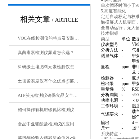
单次循环时间小于9
5.高度智能化
定期自动标定与校
相关文章
/ ARTICLE
触摸屏式人机界面
全自动运行，无人
技术指标
VOC在线检测仪的特点及安装方案
类型
单位
数
VM
仪表型号
-
分析方法
-
气
真菌毒素检测仪频道怎么选？
测量气体
-
甲
甲烷
科研级土壤肥料元素检测仪怎么选 肥料企业必看这份深度解析
量程
ppm
非甲
苯：
检测器
-
氢
土壤紧实度仪有什么优点@莱恩德
检出限
ppm
甲烷
重复性
%
RS
分析周期
s
≤9
ATP荧光检测仪确保食品安全质量
功率电源
-
＜8
工作环境
-
温度
如何操作有机肥碳氮比检测仪
载
气源要求
-
燃
输出
-
4 
食品中亚硝酸盐检测仪的应用范围
尺寸
-
19
系统特点：
莱恩德检测农药残留的仪器-性能描述