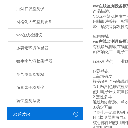
voc在线监测设备原
油烟在线监测仪
产品描述:
VOCs污染源挥发
用抽取法采样，配置
网格化大气监测设备
烃、酯类等挥发性
voc在线检测仪
应用领域：
voc在线监测设备原
有机废气排放在线
多要素环境传感器
如石油化工、电子
微生物气溶胶采样器
优势及特点：工业废
仪器特点
空气质量监测站
1.高精确度
样品分析全程高温
采用气相色谱法检
负氧离子检测仪
使用电子压力流量控
2.定性多样
扬尘监测系统
通过增加流路、单
3.稳定可靠
全路电子流量控制（
更多分类
FID检测器具有自
核心部件均使用国
4.实时监测