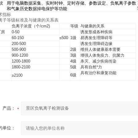
软
用于电脑数据采集、实时时钟、定时存储、参数设定、负氧离子参数
和气象历史数据掉电保护等功能
术指标
离子等级标准及与健康的关系表
负离子浓度（个/cm2)
等级
与健康的关系
厂房
0-50
诱发形成各种疾病
60-150
≤500
1级
易诱发生理障碍等
200-500
诱发生理障碍边缘
500-900
2级
维持人体健康基本需要
900-1200
3级
增强人体免疫力、抗菌力
1200-1800
4级
杀灭、减少疾病传染
1800-2100
5级
具有自然*力
具有治疗和康复功能
6级
≥2100
产品：
的单位：