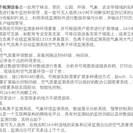
子检测设备
是一款用于林业、景区、公园、环保、气象、农业等领域的实
境进行集中监控和管理，是一套可无人值所24小时不间断实时监控记录的
时传输到PC机上，利用系统监测软件进行数据存储与分析，并输出打印
客户端报警等。
测系统可同时监测多种环境要素，并可根据用户需求进行扩展增减，24小
感器可互换，标配有专业安装支架，可将仪器设备安装于墙面上，或者立
点负离子在线监测系统LED大屏幕显示、负离子在线监测系统气象局大气
局大气负离子自动监测系统空气负离子环境监测系统。
点
集空气质量环境数据，采集间隔达到MS级，响应快。
踪记录各个点的环境变化；
以通过数据管理软件对数据进行查看、分析并可将图表或报表存档、打印出
示，现场实时空气质量环境一目了然；
输出，接口有RS485通讯。可根据实际需要扩展多种通信方式，如wifi、G
需要扩展输出控制功能，空气质量监测系统可以很好的配合公园喷雾系统
与喷雾系统实现联动、智能化控制。
可24小时不间断工作。
用防雷设计，在雷雨多的地方不易受损坏。
成：
负氧离子监测系统、气象环境监测系统、数据显示分析系统、预警控制系
台是一个互联网架构的网络化平台，具有对监测站的监控功能以及对数据
的监测功能，其特点如下：
是套可无人值所，在线实时24小时连续的采集和记录监测点位的空气质量
信息，监测点位可扩充多达上千个点。