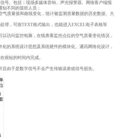
警信号。包括：现场多媒体音响、声光报警器、网络客户端报
通知不同的值班人员；
点的空气质量值和曲线变化，统计被监测质量数据的历史数据、大
理，可按TEXT格式输出，也能进入EXCEL电子表格等
可以访问监控电脑，在线查看监控点位的空气质量变化情况，
件化的系统设计思想及系统硬件的模块化、通讯网络化设计，
以在很短的时间内完成。
并且由于是数字信号不会产生传输误差或信号损失。
单
位
1
套
1