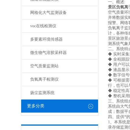
一、概述:
景区负氧离
空气质量环
网格化大气监测设备
并将数据实
报警、网络
voc在线检测仪
负氧离子监
计，各种传
景区旅游景
多要素环境传感器
测系统气象
二、系统特
微生物气溶胶采样器
◆ 实时采
◆ 全程跟
◆ 用户可
空气质量监测站
◆ 液晶显
◆ 数字信号
负氧离子检测仪
◆ 可根据
行，也可以
◆ 稳定性高
扬尘监测系统
◆ 整机采
三、系统组
更多分类
系统由大气
成；数据平
四、提供*
1、本系统
录存储监测