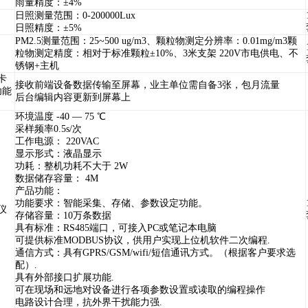
雨量精度：±4%
日照测量范围：0-200000Lux
日照精度：±5%
PM2.5测量范围：25~500 ug/m3、颗粒物测定分辨率：0.01mg/m3颗
粒物测定精度：相对于标准颗粒±10%、3米支架 220V市电供电、不
）
锈钢+主机
卡
接收前端设备数据传输至屏幕，业主单位需自备3张，包月流量
功能
后台编辑内容更新到屏幕上
环境温度 -40 — 75 ℃
采样频率0.5s/次
工作电源： 220VAC
显示形式：液晶显示
功耗：整机功耗不大于 2W
数据储存容量： 4M
产品功能：
功能要求：智能采集、存储、参数设定功能。
仪
存储容量：10万条数据
具有标准：RS485端口，可接入PC或笔记本电脑
可提供标准MODBUS协议，供用户实现上位机软件二次编程.
通信方式：具有GPRS/GSM/wifi/短信通讯方式。（根据客户要求选
配）.
具有外部接口扩展功能.
可在现场和远地对设备进行各项参数设置或读取的编程操作
电路设计合理，抗外界干扰能力强.