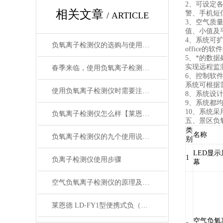
2、可设定
相关文章
警、手机短
/ ARTICLE
3、空气质
值、小值及
4、系统可
负氧离子检测仪的选购与使用注意事项
office的
5、*的数
实现远程监
春季来临，使用负氧离子检测仪不可少
6、控制软
系统可根据
使用负氧离子检测仪时需要注意什么
8、系统设
9、系统都
10、系统
负氧离子检测仪怎么样【莱恩德】
五、景区负
类
名称
负氧离子检测仪的九个使用说明你知道几个？
别
LED显示
1
负离子检测仪使用步骤
幕
空气负氧离子检测仪的原理及优势特点【莱恩德】
莱恩德 LD-FY1型便携式负（氧）离子检测仪
空气负氧