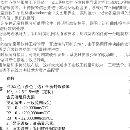
各监控点位的报警上下限值，当出现被监控点位数据异常时可自动发出报
信息报警等。上传报警信息并进行本地及远程监测，系统可在不同的时刻
量监测软件采用标准windows全中文图形界面，实时显示、记录各监测
平均值，累积数据等。
扩充多种记录数据分析处理软件，能进行绘制棒图、饼图，进行曲线拟合等处
软件进行数据处理。
据处理与通讯能力，采用计算机网络通讯技术，局域网内的任何一台电脑都
测。
件的编制采用软件工程管理，开放性与可扩充性*，由于采用硬件功能的软
需要升级软件功能与扩展硬件种类。
计时预留有接口，可随时增减硬件设备，系统只要做少量的改动即可，可
均做可靠性接地，以防静电。
采用单路和多路总线布线，这样大大减少了布线工程量和线材，工程造价。
氧离子在线监测技术方案产品配置
参数
P10双色（多色可选）全密封铁箱体
屏
尺寸：2.5*1.5米或（定制）
含安装组件支架
测定范围：三段范围设定
R1：0～±20,000ions/CC
R2：0～±200,000ions/CC
R3：0～±2,000,000ions/CC
2、显示设备：液晶显示器。
离
3、归零调整：采用软件归零调整