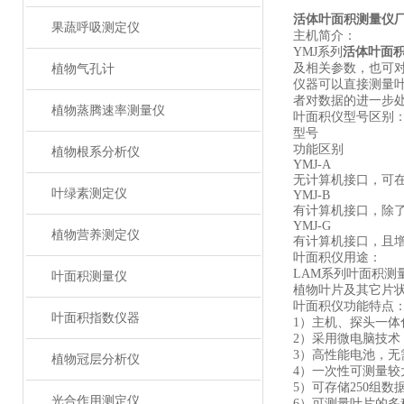
活体叶面积测量仪
果蔬呼吸测定仪
主机简介：
YMJ系列
活体叶面
及相关参数，也可
植物气孔计
仪器可以直接测量叶
者对数据的进一步
植物蒸腾速率测量仪
叶面积仪型号区别
型号
功能区别
植物根系分析仪
YMJ-A
无计算机接口，可
叶绿素测定仪
YMJ-B
有计算机接口，除了
YMJ-G
植物营养测定仪
有计算机接口，且增
叶面积仪用途：
LAM系列叶面积
叶面积测量仪
植物叶片及其它片
叶面积仪功能特点
叶面积指数仪器
1）主机、探头一体
2）采用微电脑技术
3）高性能电池，
植物冠层分析仪
4）一次性可测量较大
5）可存储250组
光合作用测定仪
6）可测量叶片的