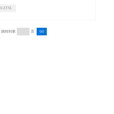
D-ZTSL
页 跳转到第
页