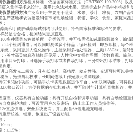
测仪器使用方法
检测标准：依据国家标准方法（GB/T5009.199-200
参照摄入量等要求来设计。采用比色法对水果、蔬菜等农林产品中有机磷和
测仪器使用方法
广泛应用于主要用于蔬菜、水果、茶叶、粮食、农副产品
茶生产基地和农贸批发销售市场现场检测，餐馆、学校、食堂、家庭果蔬
述：
碱酯酶和丁酰胆碱酯酶试剂均可以使用，符合国家标准和标准的要求。
断样品是否合格，检测结果更加直观。
有100多种蔬菜名称菜单库，分类管理，并可按需添加或删除蔬菜名，编
道：24个检测通道，可以同时测试多个样品，循环检测，即放即检，每个
作系统，采用更加人性化操作，主控采用多核处理器，主频1.88Ghz，运
式：7英寸高灵敏真彩触摸屏显示，人性化中文操作界面，读数直观、简单
采用串口5v打印，可选择手动打印或者自动打印，三分钟出打印结果，打
果判定。
用进口亮发光二极管，具有低功耗、高精度、稳定性强、光源可控可以关
流稳压，光强自动校准，长时间连续工作光源无温漂现象。
具有GPRS远传功能，可插手机卡实现数据远传平台，wifi联网功能，可
USB2.0接口设计，方便数据的存贮和移动，并可随时与计算机直接相连
化程度高，仪器具有自检功能：具有开机自检和调零功能，具有自动检测重
具有自身保护功能，可设置用户名及密码，防止非工作人员操作等。
C12v直流供电，安全系统更高，并且配备6A锂电池充电器。
具有重新校准、锁定、恢复出厂设置功能。
数；
10nm；
：±1.5%；