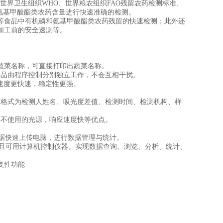
3）以及世界卫生组织WHO、世界粮农组织FAO残留农药检测标准、
氨基甲酸酯类农药含量进行快速准确的检测。
等食品中有机磷和氨基甲酸酯类农药残留的快速检测；此外还
加工前的安全速测等。
辑蔬菜名称，可直接打印出蔬菜名称。
样品由程序控制分别独立工作，不会互相干扰。
转速度更快速，稳定性更强。
。
印格式为检测人姓名、吸光度差值、检测时间、检测机构、样
掉不使用的光源，响应速度快等优点。
将数据快速上传电脑，进行数据管理与统计。
，并且可用计算机控制仪器。实现数据查询、浏览、分析、统计、
复性功能