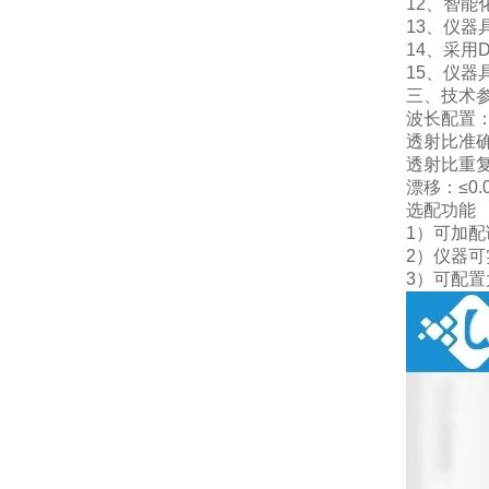
12、智
13、仪
14、采用
15、仪
三、技术
波长配置：
透射比准确
透射比重复
漂移：≤0.0
选配功能
1）可加
2）仪器
3）可配