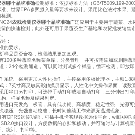
仪器哪个品牌准确
检测标准：依据标准方法（GB/T5009.199-
标准、世界EPA参照摄入量等要求来设计。采用比色法对水果、
的检测。
NC24
农残检测仪器哪个品牌准确
广泛应用于主要用于蔬菜、水
残留的快速检测；此外还可用于果蔬茶生产基地和农贸批发销售
等。
描述：
标准的要求。
判断样品是否合格，检测结果更加直观。
具有100多种蔬菜名称菜单库，分类管理，并可按需添加或删除
通道：24个检测通道，可以同时测试多个样品，循环检测，即放
作系统，采用更加人性化操作，主控采用多核处理器，主频1.88
方式：7英寸高灵敏真彩触摸屏显示，人性化中文操作界面，读数
机采用串口5v打印，可选择手动打印或者自动打印，三分钟出打
机构、样品名称及结果判定。
采用进口亮发光二极管，具有低功耗、高精度、稳定性强、光源可
恒流稳压，光强自动校准，长时间连续工作光源无温漂现象。
具有GPRS远传功能，可插手机卡实现数据远传平台，wifi联
USB2.0接口设计，方便数据的存贮和移动，并可随时与计算
析、统计、打印等。