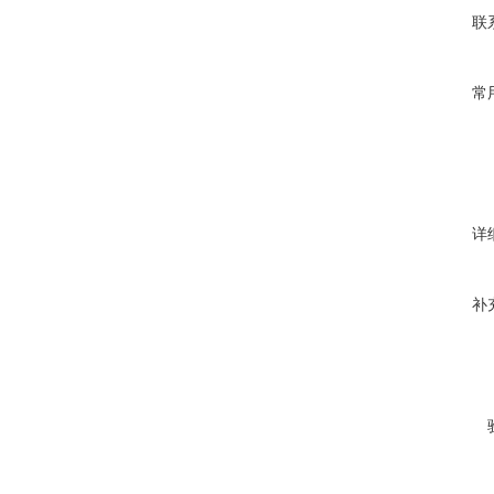
联
常
详
补