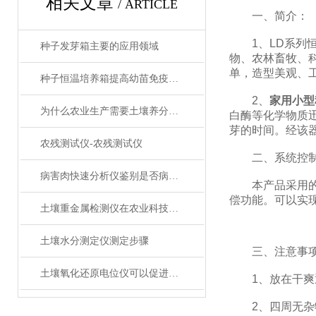
相关文章
/ ARTICLE
一、简介：
1、LD系列恒
种子发芽箱主要的应用领域
物、农林畜牧、
单，造型美观、
种子恒温培养箱提高幼苗免疫能力
2、
家用小型
为什么农业生产需要土壤养分检测仪？
白酶等化学物质
芽的时间。经该
农残测试仪-农残测试仪
二、系统控
病害肉快速分析仪鉴别是否病死猪肉
本产品采用的温
偿功能。可以实
土壤重金属检测仪在农业科技化发展中的作用
土壤水分测定仪测定步骤
三、注意事
土壤氧化还原电位仪可以促进农业生产吗
1、放在干爽
2、四周无杂