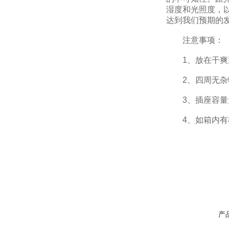
湿度和光照度，
达到我们预期的
注意事项：
1、放在干爽
2、四周无杂
3、插座容量大
4、如箱内有积
产