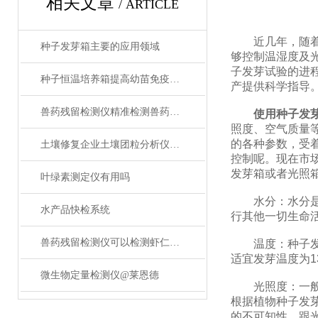
相关文章
/ ARTICLE
近几年，随着农
种子发芽箱主要的应用领域
够控制温湿度及
子发芽试验的进
种子恒温培养箱提高幼苗免疫能力
产提供科学指导
兽药残留检测仪精准检测兽药残留守护餐桌安全
使用种子发
照度、空气质量
的各种参数，受
土壤修复企业土壤团粒分析仪怎么选型?2026年主流厂家推荐
控制呢。现在市
发芽箱或者光照
叶绿素测定仪有用吗
水分：水分是一
水产品快检系统
行其他一切生命
兽药残留检测仪可以检测虾仁中磷酸盐超标问题吗？
温度：种子发芽需
适宜发芽温度为1
微生物定量检测仪@莱恩德
光照度：一般种
根据植物种子发
的不可知性。跟光