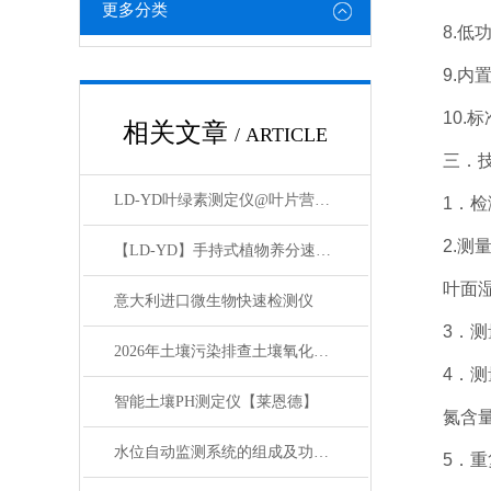
更多分类
8.低功
9.内置
10.标
相关文章
/ ARTICLE
三．技
LD-YD叶绿素测定仪@叶片营养诊断仪@植物营养测定仪
1．检测
2.测量范围
【LD-YD】手持式植物养分速测仪品牌【莱恩德】
叶面湿度：0
意大利进口微生物快速检测仪
3．测量
2026年土壤污染排查土壤氧化还原电位检测仪品牌仪器产品测评
4．测量精
智能土壤PH测定仪【莱恩德】
氮含量：±
水位自动监测系统的组成及功能特点
5．重复性