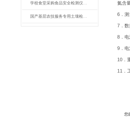
氮含量：±
学校食堂采购食品安全检测仪，这5大核心原则必须掌握！
6．测量
国产基层农技服务专用土壤检测设备厂家推荐？
7．数据
8．电源
9．电池容
10．重量
11．工作
您