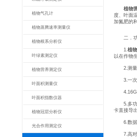
植物
植物气孔计
度、叶面
加氮肥的
植物蒸腾速率测量仪
二．功
植物根系分析仪
1.
植
叶绿素测定仪
以在作物
2.测量精
植物营养测定仪
3.一次
叶面积测量仪
4.16
叶面积指数仪器
5.多功
卡直接导
植物冠层分析仪
6.数据
光合作用测定仪
7.高对