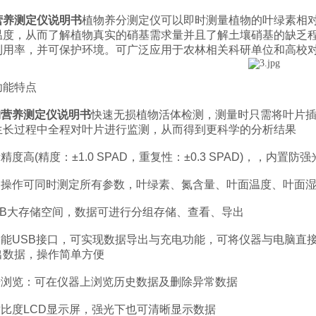
营养测定仪说明书
植物养分测定仪可以即时测量植物的叶绿素相对
温度，从而了解植物真实的硝基需求量并且了解土壤硝基的缺乏
利用率，并可保护环境。可广泛应用于农林相关科研单位和高校
能特点
物营养测定仪说明书
快速无损植物活体检测，测量时只需将叶片
生长过程中全程对叶片进行监测，从而得到更科学的分析结果
度高(精度：±1.0 SPAD，重复性：±0.3 SPAD)，，内置防
操作可同时测定所有参数，叶绿素、氮含量、叶面温度、叶面湿
GB大存储空间，数据可进行分组存储、查看、导出
能USB接口，可实现数据导出与充电功能，可将仪器与电脑直
出数据，操作简单方便
浏览：可在仪器上浏览历史数据及删除异常数据
比度LCD显示屏，强光下也可清晰显示数据