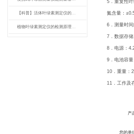
5．重复性叶绿素：
氮含量：±0.5m
【科普】活体叶绿素测定仪的参数有哪些？
6．测量时间间
植物叶绿素测定仪的检测原理与注意事项
7．数据存储：
8．电源：4.
9．电池容量：3
10．重量：23
11．工作及存储
产
您的单