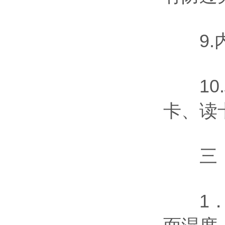
9.内
10.
卡、读
三．
1．检