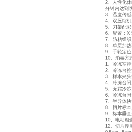
2、人性化休眠功
分钟内达到切
3、温度传感器
4、双压缩机为
5、刀架配彩色
6、配置：X 轴 
7、防粘组织压
8、单层加热玻
9、手轮定位 3
10、消毒方式
1、冷冻室控温范围
2、冷冻台控温范围
3、样本夹头控温
4、冷冻台附加半
5、无霜冷冻台样
6、冷冻台附加半
7、半导体快速制
8、切片标本尺寸:
9、标本垂直运动行
10、电动粗进速度 2
12、切片厚度: 0