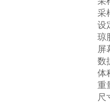
采样孔
采样口
设定采
琼脂培
屏幕尺
数据通
体积：Φ
重量：
尺寸：2