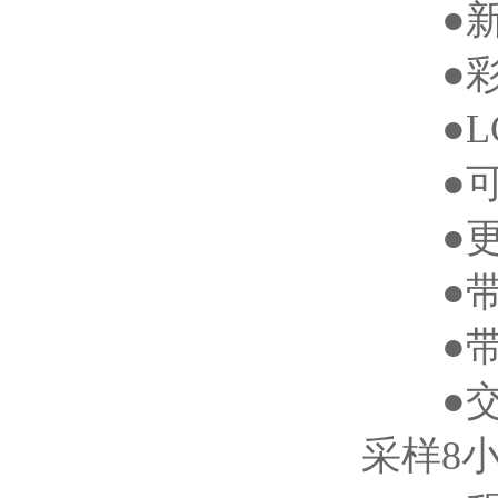
●新型
●彩色
●LC
●可将
●更换
●带热
●带上
●交直
采样8