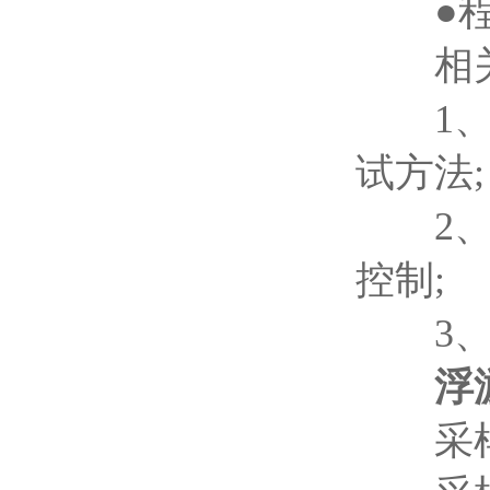
●程
相关
1、GB
试方法;
2、IS
控制;
3、G
浮
采样流量