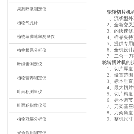
果蔬呼吸测定仪
轮转切片机
1、流线型外罩
植物气孔计
2、全新交叉滚
3、的快速修块
植物蒸腾速率测量仪
4、样品夹持系
5、提供专用的一
6、全机设计融
植物根系分析仪
7、二合一刀架
轮转切片机
的
叶绿素测定仪
1、切片厚度： 0
2、设置范围： 0 μm
植物营养测定仪
3、标本垂直运动
4、最大切片截面
叶面积测量仪
5、切片精度： 
6、标本调节方向：水
叶面积指数仪器
7、刀架基座移动
8、刀架角度 0~
9、整机尺寸： 50
植物冠层分析仪
光合作用测定仪