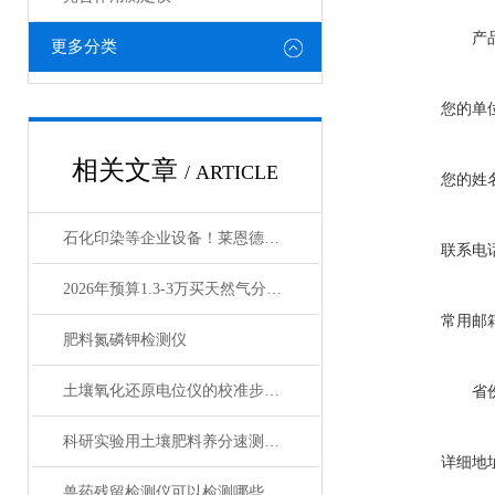
产
更多分类
您的单
相关文章
/ ARTICLE
您的姓
石化印染等企业设备！莱恩德COD测定仪强势推荐
联系电
2026年预算1.3-3万买天然气分析仪，选入门款够用吗？
常用邮
肥料氮磷钾检测仪
土壤氧化还原电位仪的校准步骤与注意事项
省
科研实验用土壤肥料养分速测仪设备清单及配套服务
详细地
兽药残留检测仪可以检测哪些项目