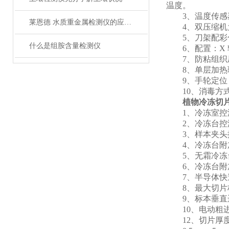
温度。
3、温度传感器
莱恩德 水质重金属检测仪的应用场景
4、双压缩机为
5、刀架配彩色
什么是组胺含量检测仪
6、配置：X 轴 
7、防粘组织压平
8、单层加热玻
9、手轮定位 3
10、消毒方式：
植物冷冻切
1、冷冻室控温范围
2、冷冻台控温范围:
3、样本夹头控温范
4、冷冻台附加半
5、无霜冷冻台样
6、冷冻台附加
7、半导体快速制
8、最大切片标本尺
9、标本垂直运动行
10、电动粗进速度 2
12、切片厚度: 0.