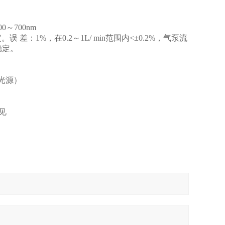
00～700nm
：1%，在0.2～1L/ min范围内<±0.2%，气泵流
稳定。
光源）
见