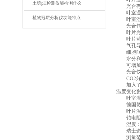
土壤pH检测仪能检测什么
光合有效
叶室温
植物冠层分析仪功能特点
叶室湿
光合作用
叶片光合速
叶片蒸腾速
气孔导度
细胞间CO
水分利用
可增加呼
光合仪
CO2分
加入了温度
温度变化
叶室温
德国贺利氏
叶片温
铂电阻，测
湿度
瑞士进口
测量范围0