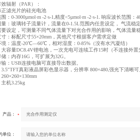
辐射（PAR）：
滤光片的硅光电池
3000µmol·m -2·s-1,精度<5µmol·m -2·s-1. 响应波长范围：4
玻璃转子流量计，流量在0-1.5L范围内任意设定， 气流稳定。误 差
需要设定，可测量不同气体流量下对光合作用的影响，气体流量
：标配尺寸55×20mm，其他尺寸根据客户需求定做
温度-20℃—60℃，相对湿度：0-85%（没有水汽凝结）
容量DC8.4V锂电池，一次充电可连续工作15时（不连接外置
：内存16G，可扩展为32G。
：USB连接电脑可直接导出数据。
5"TFT真彩液晶屏彩色显示器，分辨率 800×480,强光下清晰可
×260×130mm
3.25kg
产品：
的单位：