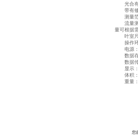
光合有效
带有修正
测量范围：0-
流量测量：
量可根据
叶室尺寸
操作环境：
电源：大
数据存储
数据传输
显示：3.
体积：260
重量：主机
您