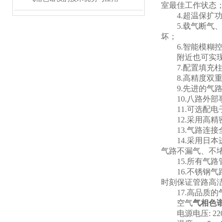
室最佳工作状态
4.超温保扩功
5.载气断气、
坏；
6.智能模糊控
附近也可实现
7.配置填充柱
8.高精度双重
9.先进的气路
10.八路外部
11.可选配电
12.采用高精
13.气路连接
14.采用日本
气路不漏气、不
15.所有气路
16.不锈钢气
时刻保证管路高
17.高品质的
空气
气相色
电源电压: 220V