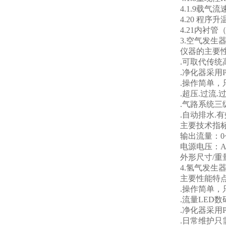
4.1.9载气流速
4.20 程序升温
4.21内衬管
3.空气发生器 J
仪器的主要性
.可取代传统高
.净化器采用PC
.操作简单，只
.超压.过流.过
.气路系统三级净
.自动排水.有
主要技术指
输出流量：0~3
电源电压：AC2
外形尺寸/重量:455
4.氢气发生器 J
主要性能特
.操作简单，只
.流量LED数
.净化器采用PC
.日常维护只需