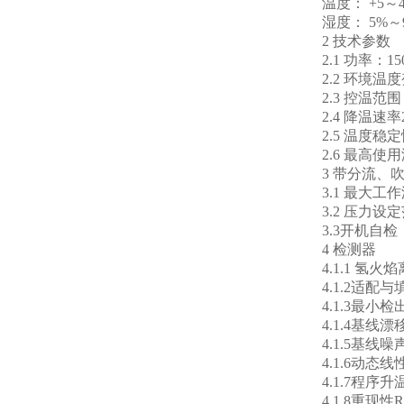
温度： +5～4
湿度： 5%～9
2 技术参数
2.1 功率：150
2.2 环境温度
2.3 控温范围：
2.4 降温速率2
2.5 温度稳定性
2.6 最高使用
3 带分流、吹
3.1 最大工作
3.2 压力设定范
3.3开机自检
4 检测器
4.1.1 氢火焰
4.1.2适配与
4.1.3最小检出限
4.1.4基线漂移（
4.1.5基线噪声≤
4.1.6动态线性
4.1.7程序升
4.1.8重现性R