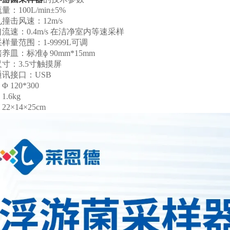
100L/min±5%
击风速：12m/s
：0.4m/s 在洁净室内等速采样
范围：1-9999L可调
：标准ɸ 90mm*15mm
：3.5寸触摸屏
接口：USB
20*300
6kg
×14×25cm