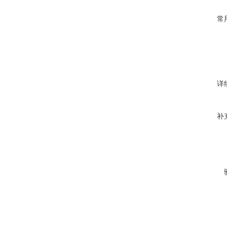
常
详
补