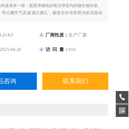
内风速基本一致，能更准确地反映洁净室内的微生物浓度。
尘菌空气高速通过微孔，被撞击在培养皿内的琼脂表
成后把琼脂培养皿盖好，这些活体微生物在培养过程中，发
化过程，高速生长，从而更快得出结果。
LD-KF
厂商性质：
生产厂家
2025-04-28
访 问 量：
818
品咨询
联系我们