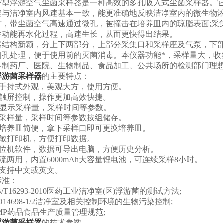
F型浮游空气尘菌采样器是一种高效的多孔吸入式尘菌采样器。
速与洁净室内风速基本一致，能更准确地反映洁净室内的微生物
带尘菌空气高速通过微孔，被撞击在培养皿内的琼脂表面;采集
生动能再水化过程，高速生长，从而更快得出结果。
构新颖，分上下两部分，上部分采集口和采样座及气泵，下部
闭孔处理，便于使用前的灭菌消毒。本仪器功能*，采样量大，收
各制药厂、医院、生物制品、食品加工、公共场所的检测部门理
浮游菌采样器
的主要特点：
持式外观，美观大方，使用方便。
屏控制，操作更加高效快捷。
显示采样量，采样时间等参数。
样量，采样时间等参数按组储存。
养皿简便，拿下采样口即可更换培养皿。
打印机，方便打印数据。
机软件，数据可导出电脑，方便历史分析。
用，内置6000mAh大容量锂电池，可连续采样8小时。
持中文或英文。
准：
16293-2010医药工业洁净室(区)浮游菌的测试方法;
14698-1/2洁净室及相关控制环境的生物污染控制;
P药品食品生产质量管理规范;
浮游菌采样器
的技术参数