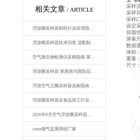
采样流量：
相关文章
/ ARTICLE
采样孔撞
采样口流速
设定采样量
浮游菌采样器制药行业应用指南 合规检测助力车间洁净管控
琼脂培养皿
屏幕尺寸
浮游菌采样器技术问答 适配制药菌控场景实用指南
数据通讯
体积：Φ 1
空气微生物检测仪采购指南 莱恩德与国际品牌选型对比
重量：1.
尺寸：22
浮游菌采样器 莱恩德与国际品牌选型对比参考
浮游空气尘菌采样器选购指南 化学药制剂等领域使用参考
浮游菌采样器在食品加工行业的应用与优势
2026年8月空气浮游菌采样器测评：工业园区选购指南
cems烟气监测系统厂家