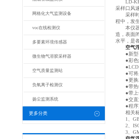
LD-K
采样口风
网格化大气监测设备
采样时，
程中，发
本仪器结
voc在线检测仪
造，表面
水平，是
多要素环境传感器
空气
●新型手
微生物气溶胶采样器
●彩色触
●LCD
空气质量监测站
●可将采
●更换培
负氧离子检测仪
●带热敏
●带上位
扬尘监测系统
●交直流两
●程序支
相关标
更多分类
1、GB/T
2、ISO
3、GM
空气