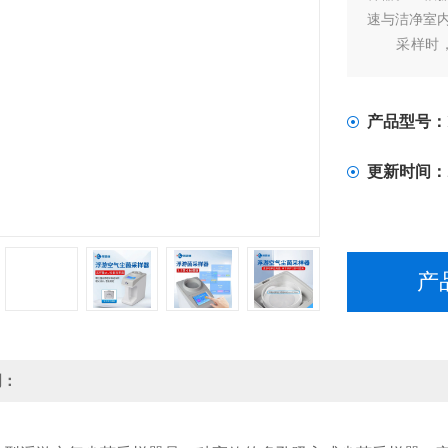
速与洁净室
采样时，带
面;采集完
生动能再水
产品型号：
更新时间：
产
明：