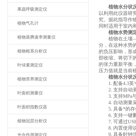
植物水分状
果蔬呼吸测定仪
以利用此仪器研
究。据此指导作
植物气孔计
同时适用于室内
植物水势测
植物蒸腾速率测量仪
植物在土壤——
分，在这种水势
植物根系分析仪
的负压影响，形
部收缩。将切下
的张力重新平衡
叶绿素测定仪
压力值就是当前
植物水分状
植物营养测定仪
1. 配备4.3
2. 支持自动
叶面积测量仪
3. 支持MPa
4. 自动测量
叶面积指数仪器
5. 具备*的存
6. 支持一键
植物冠层分析仪
7. 可通过US
8. 内置使用
9. 具备时钟
光合作用测定仪