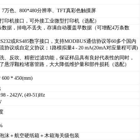
、7万色、800*480分辨率、TFT真彩色触摸屏
打印机接口，可外接工业微型打印机（选配）
条数据，掉电不丢失，存满自动覆盖早数据（可增配4万条数
RS232或RS485数字接口，支持MODBUS通信协议等60多个国内
流协议或自定义协议；1路模拟量4 - 20 mA(20mA对应量程可调)
洗、反吹、精密过滤功能，保证样品具有良好代表性的同时，
了悬浮颗粒堵塞管路，大大降低维护量和部件损耗（选配）
* 600 * 450(mm)
g
98 - 242)V, (49-51)Hz
W
0度
%
泡沫＋航空硬纸箱＋木箱海关级包装