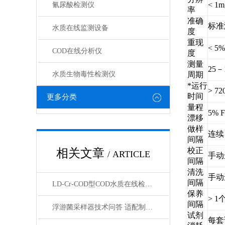
< 1m
氰尿酸检测仪
率
准确
标准溶
水质在线监测设备
度
重现
< 5%
COD在线分析仪
度
测量
25
水质生物毒性检测仪
周期
*运行
> 7
时间
更多分类
量程
5% F
漂移
做样
连续
间隔
校正
相关文章
/ ARTICLE
手动
间隔
清洗
手动
间隔
LD-Cr-COD型COD水质在线检测仪【莱恩德】
保养
> 
间隔
浮游菌采样器技术问答 适配制药菌控场景实用指南
试剂
每套