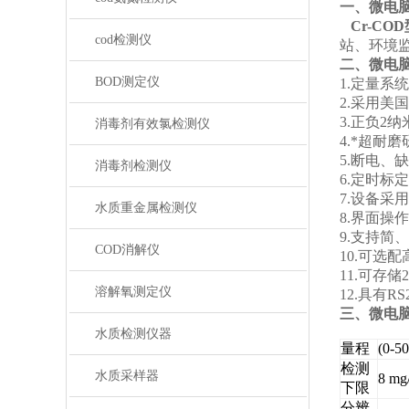
一、微电脑
Cr-COD
cod检测仪
站、环境
二、微电
BOD测定仪
1.定量系
2.采用美
3.正负2
消毒剂有效氯检测仪
4.*超耐
5.断电
消毒剂检测仪
6.定时
7.设备采用
水质重金属检测仪
8.界面
9.支持
COD消解仪
10.可选
11.可存
溶解氧测定仪
12.具有R
三、微电
水质检测仪器
量程
(0-5
检测
水质采样器
8 mg/
下限
分辨