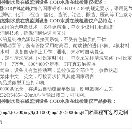
控制水质在线监测设备 COD水质在线检测仪概述：
型
符合
国家标准GB11914-89的规定要求，采
COD在线监测仪
监测站、化工、石油、焦化、造纸、冶金、酿造、医药等工业废水
脑控制水质在线监测设备 COD水质在线检测仪产品特点：
统采用的光电量技术，取样更精准，每次少仅用1.4ml试剂
国消解技术，确保消解快速且充分
纳米的超纯净光源以及接受系统，不受有色物质的干扰
磨研蠕动泵管，所有管路采用耐高温、耐腐蚀的进口3氟、4氟材料，
、缺水时，设备自动停止工作，通电、来水时自动复位
标定，定时清洗管路（可设定时间）、每次采完样清洗管路（可设
7寸、7万色、800*480分辨率、TFT真彩触摸屏
操作简单，设备具有监控动画，监控仪器全部信号、参数状态
简、繁体中文、英文，可按要求扩展其他国家语言
配高品质微型工业打印机
储20000条记录，存满后自动覆盖早数据，断电数据不丢失
S232/RS485/4-20mA型号输出接口，可联网。
脑控制水质在线监测设备 COD水质在线检测仪产品参数：
0)mg/l,(0-200)mg/l,(0-1000)mg/l,(0-5000)mg/l四档量程可选,可定制
l