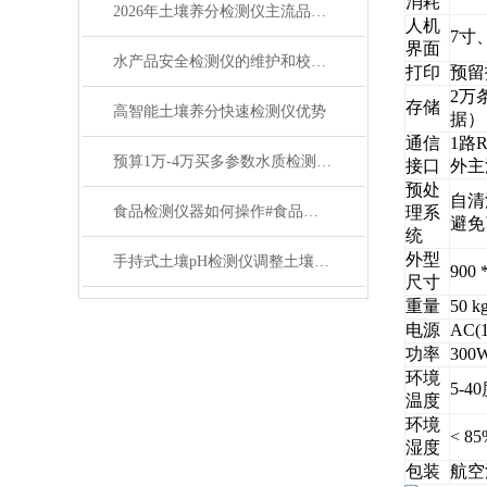
消耗
2026年土壤养分检测仪主流品牌测评(莱恩德精准适配农业服务与种植场景)
人机
7寸
界面
水产品安全检测仪的维护和校准方法
打印
预留
2万
存储
高智能土壤养分快速检测仪优势
据）
通信
1路
预算1万-4万买多参数水质检测仪 2026年选购指南
接口
外主
预处
自清
食品检测仪器如何操作#食品检测仪#食品检测仪价格#莱恩德
理系
避免
统
外型
手持式土壤pH检测仪调整土壤pH值
900 
尺寸
重量
50 k
电源
AC(1
功率
300
环境
5-4
温度
环境
< 85
湿度
包装
航空