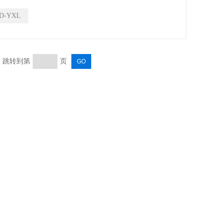
D-YXL
页 跳转到第
页