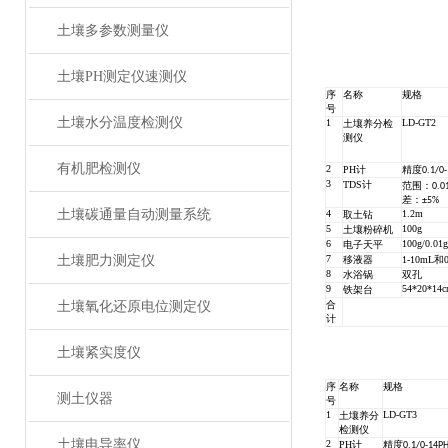
土壤多参数测量仪
土壤PH测定仪速测仪
序
名称
规格
号
土壤水分温度检测仪
1
LD-GT2
土壤养分检
测仪
有机肥检测仪
2
PH计
精度0.1/0-
3
TDS计
范围：0.01
差：±5%
土壤碳通量自动测量系统
4
1.2m
取土钻
5
100g
土壤粉碎机
6
100g/0.0
电子天平
土壤肥力测定仪
7
移液器
1-10mL和0
8
水浴锅
双孔
9
54*20*14
铁架台
土壤氧化还原电位测定仪
合
计
土壤紧实度仪
序
名称
规格
测土仪器
号
1
LD-GT3
土壤养分
检测仪
土壤电导率仪
2
PH计
精度0.1/0-14P