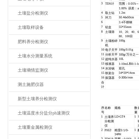
3
TDS计
范围：0.01%～
1.00%
误差：±
土壤盐分检测仪
4
1.2m
取土钻
5
cm
环刀
50.46x50
6
3.4不锈钢
土壤取样设备
7
55*35mm
铝盒
8
土壤筛
10、20、40、
80、100目
9
100g
土壤粉碎
肥料养分检测仪
机
10
100g/0.01g
电子天平
11
分析天平
100g/万分之一
土壤水分测量系统
12
10L
超纯水器
13
移液器
1-10mL和0.1-1
14
水浴锅
双孔
土壤墒情监测仪
15
54*20*14cm
铁架台
16
振荡器
0-300r/min
合
测土施肥仪器
计
新型土壤养分检测仪
序
名称
规格
数
号
量
土壤温度水分盐分ph速测仪
1
LD-GT4
1
土壤养
分检测
仪
土壤重金属检测仪
2
1
PH计
精度0.1/0-
14PH
3
1
TDS计