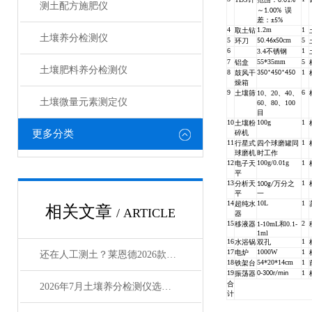
范围：0.01%
测土配方施肥仪
～1.00%
误
差：±5%
4
1.2m
1
取土钻
土壤养分检测仪
5
cm
5
环刀
50.46x50
6
1
3.4不锈钢
7
55*35mm
5
铝盒
土壤肥料养分检测仪​
8
1
350*450*450
鼓风干
燥箱
9
6
土壤筛
10、20、40、
土壤微量元素测定仪
60、80、100
目
10
100g
1
土壤粉
更多分类
碎机
11
1
行星式
四个球磨罐同
球磨机
时工作
12
100g/0.01g
1
电子天
平
13
1
分析天
100g/万分之
平
一
14
10L
1
超纯水
相关文章
/ ARTICLE
器
15
2
移液器
1-10mL和0.1-
1ml
16
1
水浴锅
双孔
17
1000W
1
电炉
还在人工测土？莱恩德2026款土壤养分检测仪提效3倍
18
54*20*14cm
1
铁架台
19
1
振荡器
0-300r/min
合
2026年7月土壤养分检测仪选型：农环领域选购指南
计