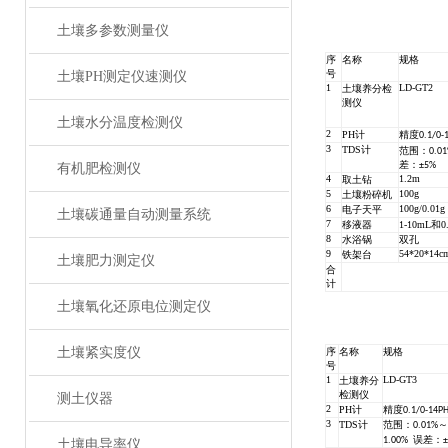
土壤多参数测量仪
序
名称
规格
号
土壤PH测定仪速测仪
1
LD-GT2
土壤养分检
测仪
土壤水分温度检测仪
2
PH计
精度0.1/0-
3
TDS计
范围：0.01
差：±5%
有机肥检测仪
4
1.2m
取土钻
5
100g
土壤粉碎机
6
100g/0.01
电子天平
土壤碳通量自动测量系统
7
移液器
1-10mL和0.
8
水浴锅
双孔
9
54*20*14c
铁架台
土壤肥力测定仪
合
计
土壤氧化还原电位测定仪
土壤紧实度仪
序
名称
规格
号
1
LD-GT3
土壤养分
检测仪
测土仪器
2
PH计
精度0.1/0-14P
3
TDS计
范围：0.01%～
1.00%
误差：±
土壤电导率仪