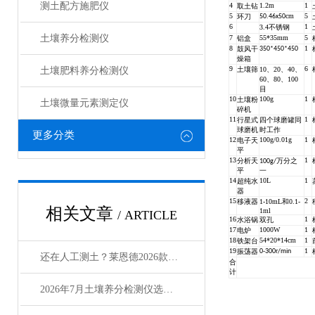
测土配方施肥仪
4
1.2m
1
取土钻
5
cm
5
环刀
50.46x50
6
1
3.4不锈钢
土壤养分检测仪
7
55*35mm
5
铝盒
8
1
350*450*450
鼓风干
燥箱
9
6
土壤肥料养分检测仪​
土壤筛
10、20、40、
60、80、100
目
10
100g
1
土壤粉
土壤微量元素测定仪
碎机
11
1
行星式
四个球磨罐同
球磨机
时工作
更多分类
12
100g/0.01g
1
电子天
平
13
1
分析天
100g/万分之
平
一
14
10L
1
超纯水
器
15
2
移液器
1-10mL和0.1-
相关文章
1ml
/ ARTICLE
16
1
水浴锅
双孔
17
1000W
1
电炉
18
54*20*14cm
1
铁架台
19
1
振荡器
0-300r/min
还在人工测土？莱恩德2026款土壤养分检测仪提效3倍
合
计
2026年7月土壤养分检测仪选型：农环领域选购指南