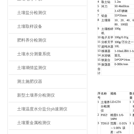
4
1.2m
取土钻
5
cm
环刀
50.46x50
6
3.4不锈钢
土壤盐分检测仪
7
55*35mm
铝盒
8
土壤筛
10、20、40、
80、100目
土壤取样设备
9
100g
土壤粉碎
机
10
100g/0.01g
电子天平
肥料养分检测仪
11
分析天平
100g/万分之一
12
10L
超纯水器
13
移液器
1-10mL和0.1-1
土壤水分测量系统
14
水浴锅
双孔
15
54*20*14cm
铁架台
16
振荡器
0-300r/min
土壤墒情监测仪
合
计
测土施肥仪器
序
名称
规格
数
新型土壤养分检测仪
号
量
1
LD-GT4
1
土壤养
分检测
土壤温度水分盐分ph速测仪
仪
2
1
PH计
精度0.1/0-
14PH
土壤重金属检测仪
3
1
TDS计
范围：0.01%
～1.00%
误
差：±5%