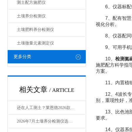
测土配方施肥仪
6、仪器标配wi
土壤养分检测仪
7、配有智慧云
视化分析。
土壤肥料养分检测仪​
8、仪器配同时
土壤微量元素测定仪
9、可用手机随
更多分类
10、
检测氮
施肥配方科学指
方案。
11、内置植物
相关文章
/ ARTICLE
12、4波长专
别，重现性好，
还在人工测土？莱恩德2026款土壤养分检测仪提效3倍
13、比色池部
要求。
2026年7月土壤养分检测仪选型：农环领域选购指南
14、仪器系统