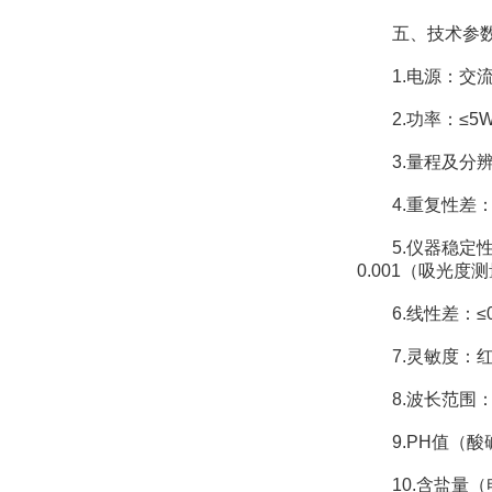
五、技术参
1.电源：交流2
2.功率：≤5
3.量程及分辨率：
4.重复性差：≤0
5.仪器稳定性：
0.001（吸光度
6.线性差：≤0.
7.灵敏度：红光≥4.
8.波长范围：红光：
9.PH值（酸碱度
10.含盐量（电导