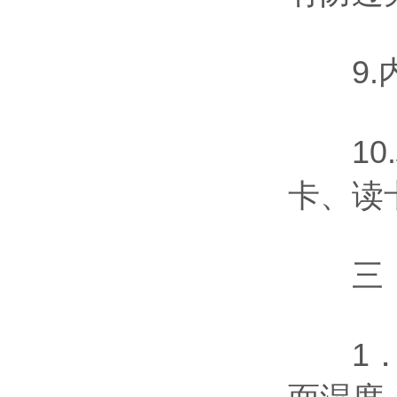
9.内
10.
卡、读
三．
1．检