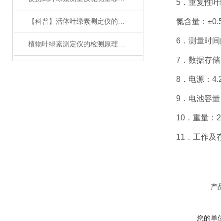
5．重复性叶绿素：
氮含量：±0.5m
【科普】活体叶绿素测定仪的参数有哪些？
6．测量时间间
植物叶绿素测定仪的检测原理与注意事项
7．数据存储：
8．电源：4.
9．电池容量：3
10．重量：23
11．工作及存储
产
您的单