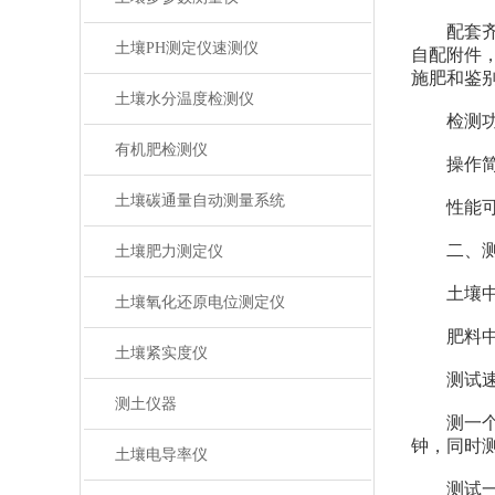
配套齐
土壤PH测定仪速测仪
自配附件
施肥和鉴
土壤水分温度检测仪
检测功能
有机肥检测仪
操作简便
土壤碳通量自动测量系统
性能可靠：
二、测
土壤肥力测定仪
土壤中速
土壤氧化还原电位测定仪
肥料中氮
土壤紧实度仪
测试速度
测土仪器
测一个土壤
钟，同时测
土壤电导率仪
测试一个肥