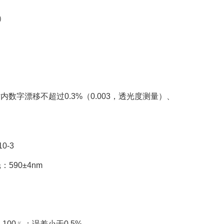
）
字漂移不超过0.3%（0.003，透光度测量）、
0-3
590±4nm
00﹪；误差小于0.5%