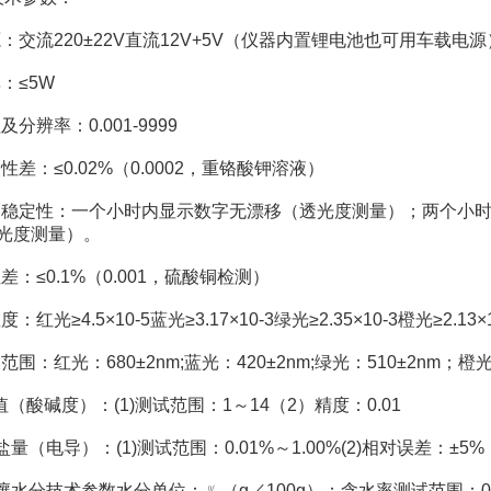
交流220±22V直流12V+5V（仪器内置锂电池也可用车载电源
：≤5W
辨率：0.001-9999
差：≤0.02%（0.0002，重铬酸钾溶液）
定性：一个小时内显示数字无漂移（透光度测量）；两个小时内数
（吸光度测量）。
：≤0.1%（0.001，硫酸铜检测）
光≥4.5×10-5蓝光≥3.17×10-3绿光≥2.35×10-3橙光≥2.13×1
：红光：680±2nm;蓝光：420±2nm;绿光：510±2nm；橙光：
（酸碱度）：(1)测试范围：1～14（2）精度：0.01
（电导）：(1)测试范围：0.01%～1.00%(2)相对误差：±5%
水分技术参数水分单位：﹪（g／100g）；含水率测试范围：0-1