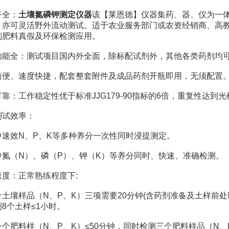
全：
土壤氮磷钾测定仪器
该【莱恩德】仪器集药、器、仪为一
，亦可灵活野外流动测试。适于农业服务部门或农资经销商、高
别肥料真假及环保检测应用。
全：测试项目国内外全面，除标配试剂外，其他各类药剂均可
、速度快捷，配套整套附件及成品药剂开瓶即用，无须配置
工作稳定性优于标准JJG179-90指标的6倍，重复性达到
试效率：
效N、P、K等多种养分一次性同时浸提测定。
（N）、磷（P）、钾（K）等养分同时、快速、准确检测。
：正常熟练程度下:
样品（N、P、K）三项需要20分钟(含药剂准备及土样前处理
8个土样≤1小时。
料样（N、P、K）≤50分钟，同时检测三个肥料样品（N、P、