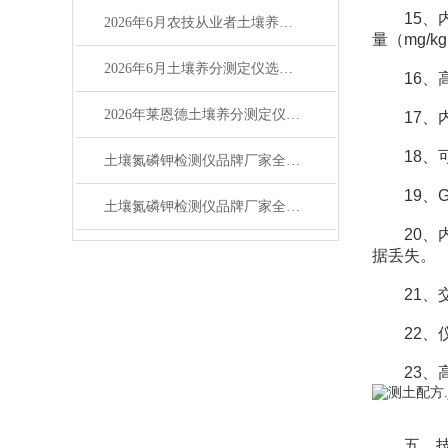
15、内
2026年6月农技从业者土壤养分测定仪选购测评
量（mg/
2026年6月土壤养分测定仪选购攻略（适配农测场景）
16、高
2026年莱恩德土壤养分测定仪技术实用问答指南
17、内
18、可
土壤氮磷钾检测仪品牌厂家全解析：主流品牌排名与选型指南
19、G
土壤氮磷钾检测仪品牌厂家全解析 主流品牌选购参考指南
20、内
据丢失。
21、交
22、仪
23、高
五、技