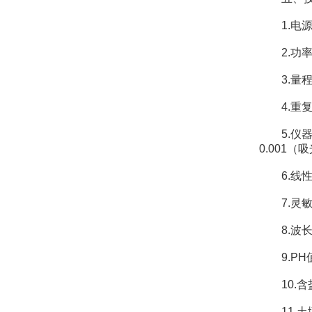
1.电源：
2.功率
3.量程及分
4.重复性
5.仪器稳
0.001
6.线性差
7.灵敏度：红
8.波长范围
9.PH值
10.含盐量
11.土壤