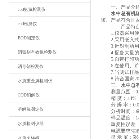
一、产品介
cod氨氮检测仪
水中总有机
短。产品符合国
cod检测仪
二、产品特
1.仪器采用便
BOD测定仪
2.采用嵌入式
3.针对制药用水
消毒剂有效氯检测仪
4.配备大量的
5.自带打印功
6.在使用、贮
消毒剂检测仪
7.当测试样品
8.符合国家202
水质重金属检测仪
三、
水中总
测量范围：0.001m
COD消解仪
精 度：±4%
分 辨 率：0.001
溶解氧测定仪
分析时间：单次
样品温度：1- 7
水质检测仪器
重复性误差：≤ 
电源要求/功能：
显 示 屏：彩色
水质采样器