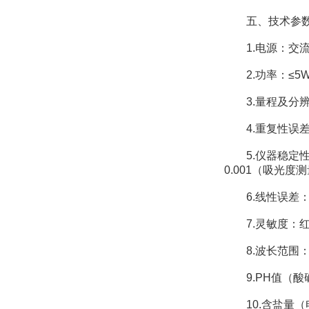
五、技术参
1.电源：交流2
2.功率：≤5
3.量程及分辨率：
4.重复性误差：≤
5.仪器稳定性：
0.001（吸光度
6.线性误差：≤0
7.灵敏度：红光≥4.
8.波长范围：红光：
9.PH值（酸碱度
10.含盐量（电导