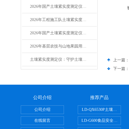
2026年国产土壤紧实度测定仪主流品牌竞争力分析
2026年工程施工队土壤紧实度测定仪优选品牌服务商推荐
2026年国产土壤紧实度测定仪选型参考指南
2026年基层农技与山地果园用国产土壤紧实度测定仪选型指南行业分析
土壤紧实度测定仪：守护土壤通气性与作物根系的 “诊断专家”
上一篇
下一篇
公司介绍
推荐产品
公司介绍
LD-QX6530P土壤氧化
在线留言
LD-G600食品安全检测仪