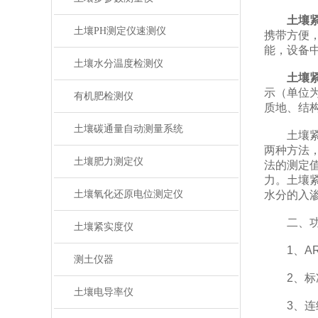
土壤
土壤PH测定仪速测仪
携带方便
能，设备
土壤水分温度检测仪
土壤
示（单位
有机肥检测仪
质地、结
土壤碳通量自动测量系统
土壤紧实
两种方法
土壤肥力测定仪
法的测定
力。土壤
土壤氧化还原电位测定仪
水分的入
二、功
土壤紧实度仪
1、ARM 
测土仪器
2、标准
土壤电导率仪
3、连