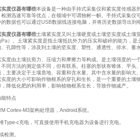
紧实度仪器有哪些
本设备是一种由手持式采集仪和紧实度传感器
，检测迅速可靠等优点，在领域中可谓独树一帜。手持式采集仪可
中的数据也可以通过USB数据线连接电脑，并将历史数据导出到
紧实度仪器有哪些
土壤紧实度又叫土壤硬度或土壤坚实度或土壤
为Pa）。土壤紧实度是指土壤抵抗外力的压实和破碎的能力，是
构、孔隙性等，涉及到土壤的坚实度、塑性、通透性、排水、蓄
度由土壤抗剪力、压缩力和摩擦力等构成。是土壤强度的一个
，不同方法的测定值不同，但有联系。柱塞的形状有锥体、平头
值，主要决定于土壤质地、容重和含水量。其中含水量的影响大
紧实度的大小可影响作物根系的穿孔和生长，是一个重要的土壤
渗，降低化肥的利用率，影响植物根系生长，导致作物减产。
能特点
Cortex-M3架构处理器，Android系统。
Type-c充电，可直接使用手机充电器为设备进行充电。
续检测。