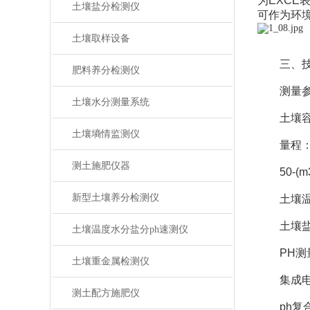
为EXC
土壤盐分检测仪
可作为环
土壤取样设备
三、技
肥料养分检测仪
测量参
土壤水分测量系统
土壤容积含水
土壤墒情监测仪
量程：0-(
测土施肥仪器
50-(m3
新型土壤养分检测仪
土壤温度范
土壤盐分范
土壤温度水分盐分ph速测仪
PH测量范
土壤重金属检测仪
集成电极
测土配方施肥仪
ph复合