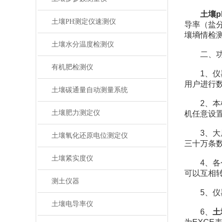
土壤
土壤PH测定仪速测仪
导率（盐
壤墒情检
土壤水分温度检测仪
二、功
有机肥检测仪
1、仪器
用户进行
土壤碳通量自动测量系统
2、本机
土壤肥力测定仪
机任意设
3、大屏
土壤氧化还原电位测定仪
三十万条
土壤紧实度仪
4、各个
可以互相
测土仪器
5、仪器
土壤电导率仪
6、
土