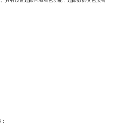
理。具有设置超限区域着色功能，超限数据变色预警，
器；