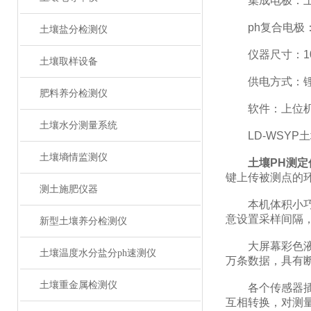
集成电极：土壤
ph复合电极：
土壤盐分检测仪
仪器尺寸：10×2
土壤取样设备
供电方式：锂
肥料养分检测仪
软件：上位机
土壤水分测量系统
LD-WSYP
土壤墒情监测仪
土壤PH测
键上传被测点的
测土施肥仪器
本机体积小巧、
意设置采样间隔
新型土壤养分检测仪
大屏幕彩色液晶
土壤温度水分盐分ph速测仪
万条数据，具有
土壤重金属检测仪
各个传感器插入
互相转换，对测