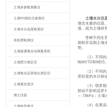
土壤多参数测量仪
土壤水分仪
土壤PH测定仪速测仪
壤含水量的仪器
溉，或为土壤研
土壤水分温度检测仪
枣树不同生育期
有机肥检测仪
期和开花期土壤水
势。
土壤碳通量自动测量系统
（1）不同的土
响MXTD和MD
土壤肥力测定仪
（2）不同的土
土壤氧化还原电位测定仪
受轻度的水分胁
土壤紧实度仪
（3）萌芽期适宜
胁迫不影响花芽
测土仪器
～-78kPa；土
（4）在果实缓
土壤电导率仪