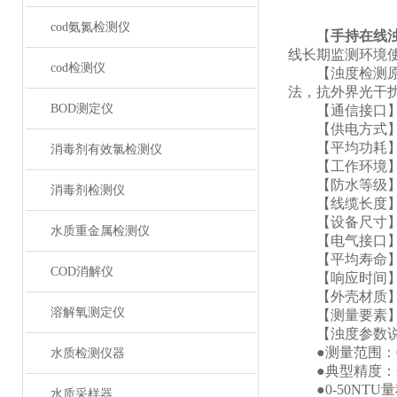
cod氨氮检测仪
【
手持在线
线长期监测环境
cod检测仪
【浊度检测原理
法，抗外界光干
BOD测定仪
【通信接口】：
【供电方式】：1
【平均功耗】：
消毒剂有效氯检测仪
【工作环境】：
【防水等级】： 
消毒剂检测仪
【线缆长度】：
【设备尺寸】：长
水质重金属检测仪
【电气接口】：
【平均寿命】：
COD消解仪
【响应时间】：
【外壳材质】：
溶解氧测定仪
【测量要素】
【浊度参数说
●测量范围：0~50
水质检测仪器
●典型精度：±5
●0-50NTU量程
水质采样器