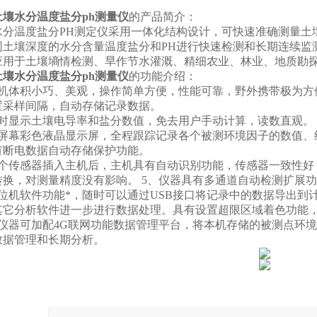
土壤水分温度盐分ph测量仪
的产品简介：
温度盐分PH测定仪采用一体化结构设计，可快速准确测量土壤
同土壤深度的水分含量温度盐分和PH进行快速检测和长期连续监
于土壤墒情检测、旱作节水灌溉、精细农业、林业、地质勘探
土壤水分温度盐分ph测量仪
的功能介绍：
体积小巧、美观，操作简单方便，性能可靠，野外携带极为方
置采样间隔，自动存储记录数据。
显示土壤电导率和盐分数值，免去用户手动计算，读数直观。
幕彩色液晶显示屏，全程跟踪记录各个被测环境因子的数值、
有断电数据自动存储保护功能。
传感器插入主机后，主机具有自动识别功能，传感器一致性好
转换，对测量精度没有影响。 5、仪器具有多通道自动检测扩展
机软件功能*，随时可以通过USB接口将记录中的数据导出到计
其它分析软件进一步进行数据处理。具有设置超限区域着色功能
器可加配4G联网功能数据管理平台，将本机存储的被测点环境
数据管理和长期分析。