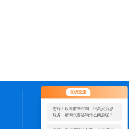
您好！欢迎前来咨询，很高兴为您
在线交流
服务，请问您要咨询什么问题呢？
联系我们
您好，看您停留很久了，是否找到
24小时热线：
了需求产品，您可以直接在线与我
15689691551
联系！