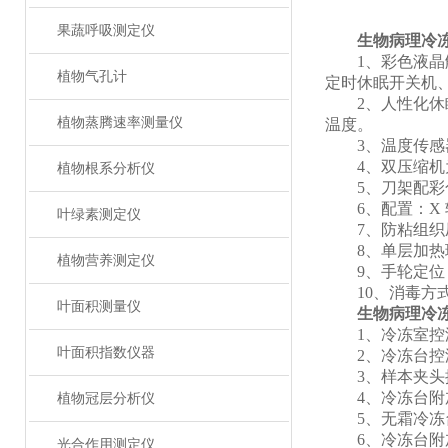
果蔬呼吸测定仪
生物病理冷
1、彩色液晶触
植物气孔计
定时休眠开关机
2、人性化休眠功
植物蒸腾速率测量仪
温度。
3、温度传感器
4、双压缩机为
植物根系分析仪
5、刀架配彩色
6、配置：X 轴 
叶绿素测定仪
7、防粘组织压平
8、单层加热玻
植物营养测定仪
9、手轮定位 3
10、消毒方式：
叶面积测量仪
生物病理冷
1、冷冻室控温范围
叶面积指数仪器
2、冷冻台控温范围:
3、样本夹头控温范
4、冷冻台附加半
植物冠层分析仪
5、无霜冷冻台样
6、冷冻台附加
光合作用测定仪