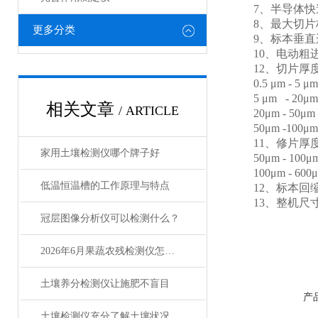
7、半导体快速制
8、最大切片标本尺
更多分类
9、标本垂直运动行
10、电动粗进速度 2
12、切片厚度: 0.
0.5 μm - 5 μm
5 μm - 20μm
相关文章
/ ARTICLE
20μm - 50μm
50μm -100μm
11、修片厚度: 0 
家用土壤检测仪哪个牌子好
50μm - 100μm
100μm - 600μ
低温恒温槽的工作原理与特点
12、标本回缩值: 
13、整机尺寸： 6
冠层图像分析仪可以检测什么？
2026年6月果蔬农残检测仪怎么选？主流品牌测评
土壤养分检测仪让施肥不盲目
产
土壤检测仪充分了解土壤状况